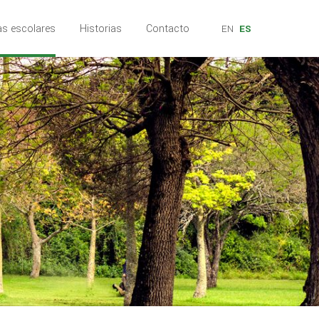
as escolares
Historias
Contacto
EN
ES