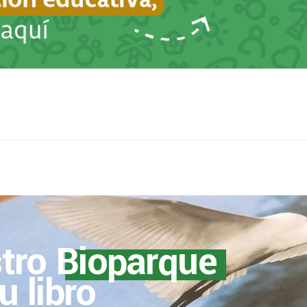
tro
Bioparque
u libro