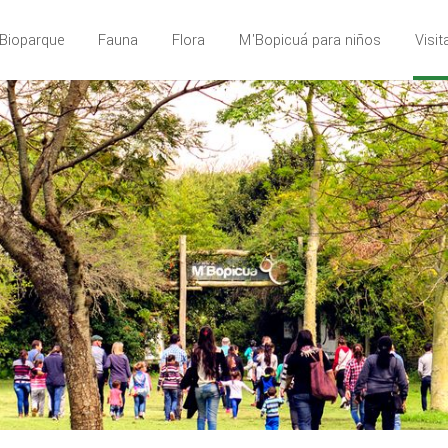
Bioparque
Fauna
Flora
M'Bopicuá para niños
Visit