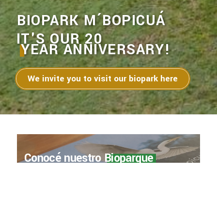
BIOPARK M´BOPICUÁ
IT'S OUR
20
YEAR ANNIVERSARY!
We invite you to visit our biopark here
Conocé nuestro
Bioparque
a través de su libro
Ver el libro de Bioparque